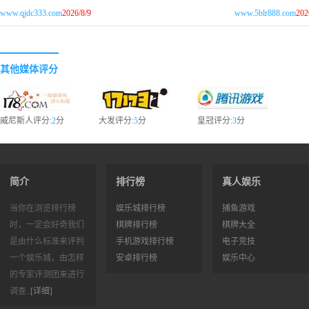
www.qjdc333.com
2026/8/9
www.5blr888.com
202
其他媒体评分
威尼斯人评分:
2
分
大发评分:
5
分
皇冠评分:
3
分
简介
排行榜
真人娱乐
当你在浏览排行榜
娱乐城排行榜
捕鱼游戏
时，一定会好奇我们
棋牌排行榜
棋牌大全
是由什么标准来评判
手机游戏排行榜
电子竞技
一个娱乐城，由怎样
安卓排行榜
娱乐中心
的专家评测团来进行
调查..
[详细]