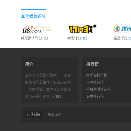
其他媒体评分
威尼斯人评分:
4
分
大发评分:
3
分
皇冠评分:
8
简介
排行榜
当你在浏览排行榜时，一定会
娱乐城排行榜
好奇我们是由什么标准来评判
棋牌排行榜
一个娱乐城，由怎样的专家评
手机游戏排行榜
测团来进行调查..
[详细]
安卓排行榜
找百度网