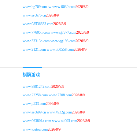
www.hg709com.tw www.0030.com
2026/8/9
www.ssc676.cn
2026/8/9
www.08536633.com
2026/8/9
www.77605h.com www.sj7377.com
2026/8/9
www.33313h.com www.qg198.com
2026/8/9
www.2121.com www.tt00558.com
2026/8/9
棋牌游戏
www.8881242.com
2026/8/9
www.22258.com www.7708.com
2026/8/9
www.p533.com
2026/8/9
www.ssc699.cn www.4932g.com
2026/8/9
www.063801a.com www.ok995.com
2026/8/9
www.toutou.com
2026/8/9