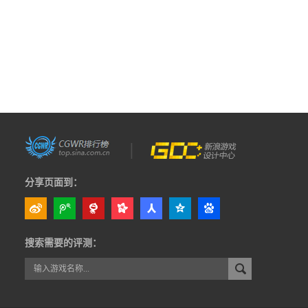
|
分享页面到：
搜索需要的评测：