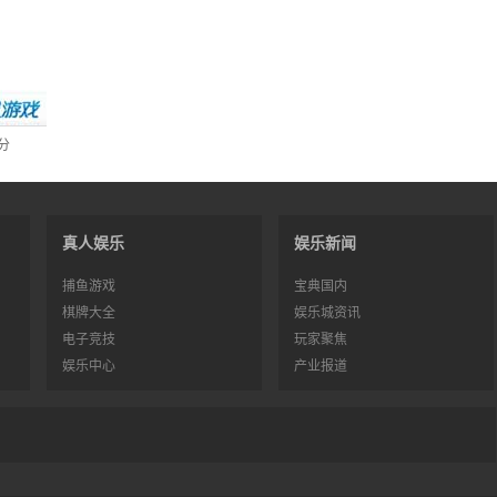
分
真人娱乐
娱乐新闻
捕鱼游戏
宝典国内
棋牌大全
娱乐城资讯
电子竞技
玩家聚焦
娱乐中心
产业报道