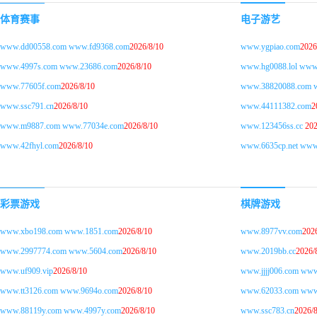
体育赛事
电子游艺
www.dd00558.com www.fd9368.com
2026/8/10
www.ygpiao.com
2026
www.4997s.com www.23686.com
2026/8/10
www.hg0088.lol www.
www.77605f.com
2026/8/10
www.38820088.com 
www.ssc791.cn
2026/8/10
www.44111382.com
2
www.m9887.com www.77034e.com
2026/8/10
www.123456ss.cc
202
www.42fhyl.com
2026/8/10
www.6635cp.net www
彩票游戏
棋牌游戏
www.xbo198.com www.1851.com
2026/8/10
www.8977vv.com
202
www.2997774.com www.5604.com
2026/8/10
www.2019bb.cc
2026/
www.uf909.vip
2026/8/10
www.jjjj006.com ww
www.tt3126.com www.9694o.com
2026/8/10
www.62033.com www
www.88119y.com www.4997y.com
2026/8/10
www.ssc783.cn
2026/8