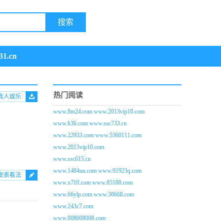
搜索
31.cn
热门阅读
真人娱乐
www.8m24.com www.2013vip10.com
www.h36.com www.ssc733.cn
www.22933.com www.5360111.com
www.2013vip10.com
www.ssc615.cn
www.1484uu.com www.91923q.com
发表看法
www.x7fff.com www.85188.com
www.66ylp.com www.3066ll.com
www.243c7.com
www.008008008.com