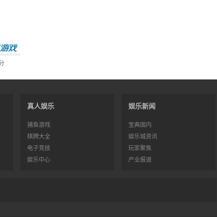
分
真人娱乐
娱乐新闻
捕鱼游戏
宝典国内
棋牌大全
娱乐城资讯
电子竞技
玩家聚焦
娱乐中心
产业报道