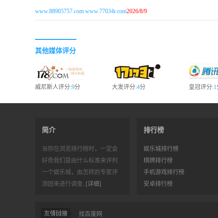
www.88905757.com www.77034r.com
2026/8/9
其他媒体评分
威尼斯人评分:
9
分
大发评分:
4
分
皇冠评分:
1
简介
排行榜
当你在浏览排行榜时，一定会
娱乐城排行榜
好奇我们是由什么标准来评判
棋牌排行榜
一个娱乐城，由怎样的专家评
手机游戏排行榜
测团来进行调查..
[详细]
安卓排行榜
找百度网