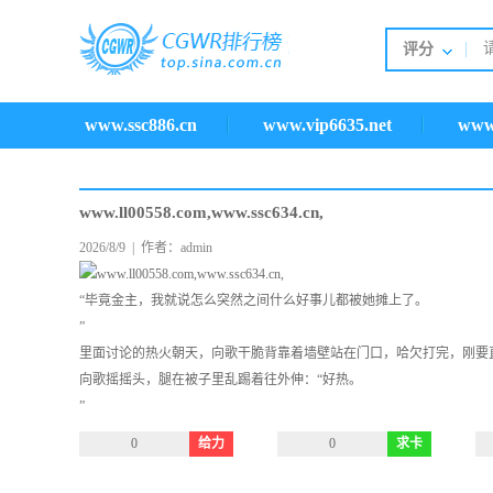
评分
评分
www.ssc886.cn
www.vip6635.net
www
评测
www.ll00558.com,www.ssc634.cn,
2026/8/9 | 作者：admin
“毕竟金主，我就说怎么突然之间什么好事儿都被她摊上了。
”
里面讨论的热火朝天，向歌干脆背靠着墙壁站在门口，哈欠打完，刚要
向歌摇摇头，腿在被子里乱踢着往外伸：“好热。
”
0
给力
0
求卡