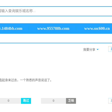
.1484bb.com
www.955788b.com
www.ssc600.cn
我要分享
新浪微博
直起身来过去，一个熟悉的声音说话了。
0
路过
0
乏味